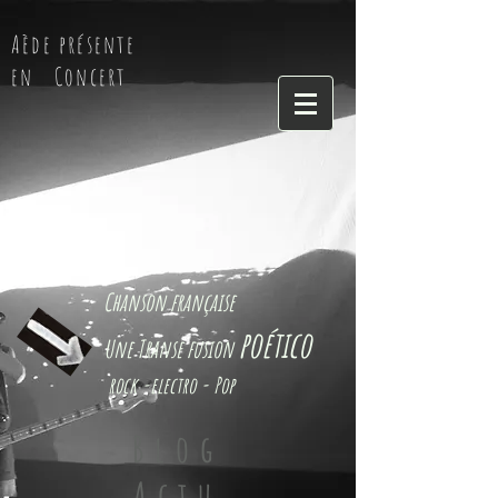
Aède présente
en
Concert
Chanson française
poético
Une Transe fusion
rock -electro - Pop
Blog
Actu